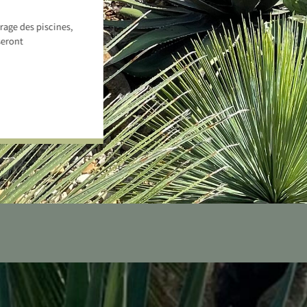
rage des piscines,
seront