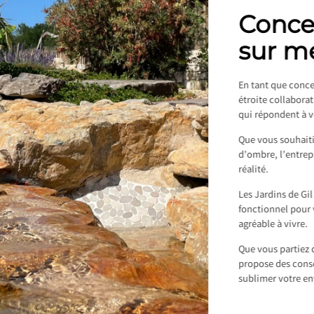
Conce
sur m
En tant que conce
étroite collabora
qui répondent à v
Que vous souhaiti
d’ombre, l’entrepr
réalité.
Les Jardins de Gi
fonctionnel pour 
agréable à vivre.
Que vous partiez d
propose des conse
sublimer votre e