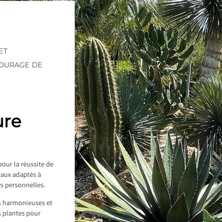
ET
TOURAGE DE
ure
pour la réussite de
étaux adaptés à
es personnelles.
es harmonieuses et
s plantes pour