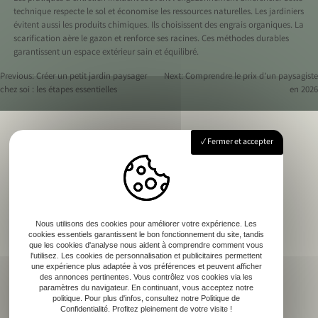
technique respecte le sol et économise les ressources naturelles. Les jardiniers
évitent aussi les produits chimiques. Ils choisissent des engrais organiques. La
scarification aère le gazon et renforce ses racines. Ces méthodes durables
garantissent un espace extérieur sain et équilibré.
Previous:
Créer un petit jardin paysager
Next:
Comprendre le prix d’un paysagiste
chez soi : les étapes essentielles
en 2026
Navigation
de
Fermer et accepter
l’article
Accueil
Création de jardin
Mes réalisations
Contact
Nous utilisons des cookies pour améliorer votre expérience. Les
cookies essentiels garantissent le bon fonctionnement du site, tandis
que les cookies d'analyse nous aident à comprendre comment vous
l'utilisez. Les cookies de personnalisation et publicitaires permettent
une expérience plus adaptée à vos préférences et peuvent afficher
des annonces pertinentes. Vous contrôlez vos cookies via les
paramètres du navigateur. En continuant, vous acceptez notre
politique. Pour plus d'infos, consultez notre Politique de
Confidentialité. Profitez pleinement de votre visite !