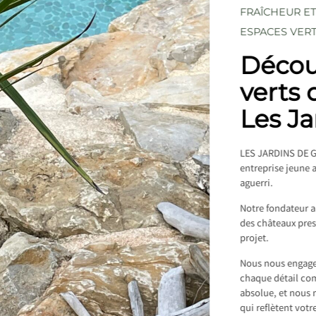
FRAÎCHEUR ET
ESPACES VER
Décou
verts 
Les Ja
LES JARDINS DE GI
entreprise jeune a
aguerri.
Notre fondateur a 
des châteaux pres
projet.
Nous nous engageo
chaque détail comp
absolue, et nous 
qui reflètent votr